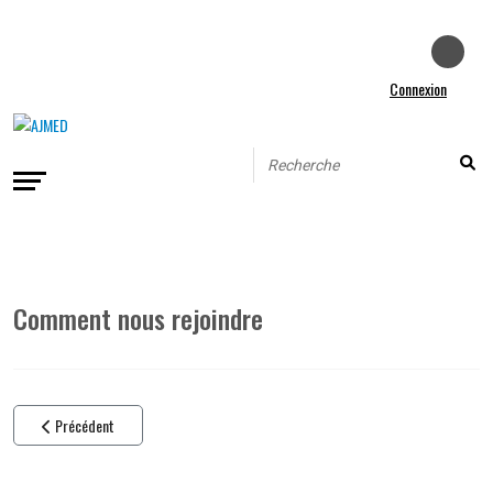
Connexion
Comment nous rejoindre
Article précédent : Missions, activités, financement
Précédent