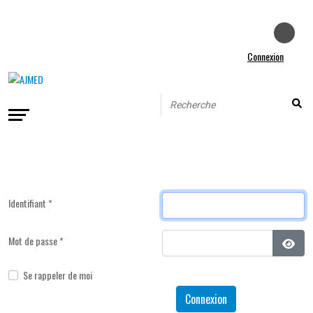
Connexion
Identifiant
*
Mot de passe
*
Affic
Se rappeler de moi
Connexion