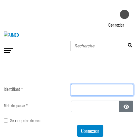
Connexion
Identifiant
*
Mot de passe
*
Affic
Se rappeler de moi
Connexion