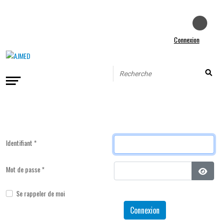
Connexion
Identifiant
*
Mot de passe
*
Affic
Se rappeler de moi
Connexion