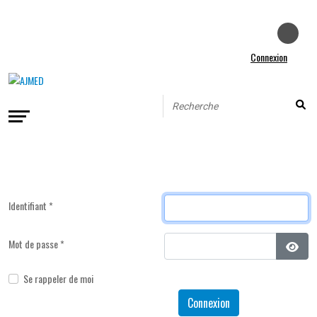
Connexion
Identifiant
*
Mot de passe
*
Affic
Se rappeler de moi
Connexion