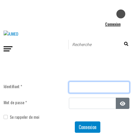
Connexion
Identifiant
*
Mot de passe
*
Affic
Se rappeler de moi
Connexion