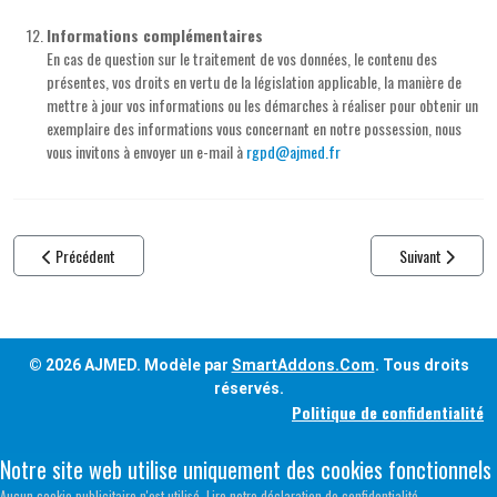
Informations complémentaires
En cas de question sur le traitement de vos données, le contenu des
présentes, vos droits en vertu de la législation applicable, la manière de
mettre à jour vos informations ou les démarches à réaliser pour obtenir un
exemplaire des informations vous concernant en notre possession, nous
vous invitons à envoyer un e-mail à
rgpd@ajmed.fr
Article précédent : Liste des journalistes
Article suivant : 
Précédent
Suivant
© 2026 AJMED. Modèle par
SmartAddons.Com
. Tous droits
réservés.
Politique de confidentialité
Notre site web utilise uniquement des cookies fonctionnels
Aucun cookie publicitaire n'est utilisé. Lire notre déclaration de confidentialité.